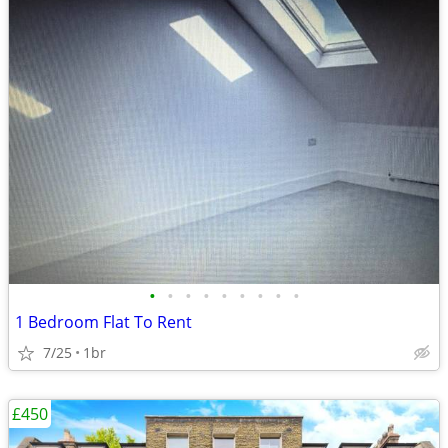
•
•
•
•
•
•
•
•
•
1 Bedroom Flat To Rent
7/25
1br
£450