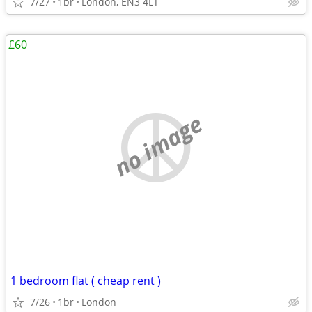
7/27
1br
London, EN3 4LT
£60
no image
1 bedroom flat ( cheap rent )
7/26
1br
London