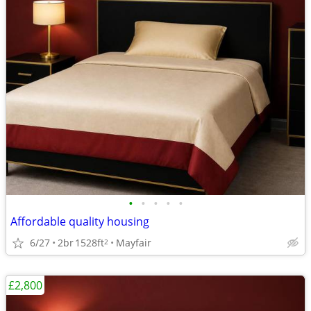
•
•
•
•
•
Affordable quality housing
6/27
2br
1528ft
Mayfair
2
£2,800