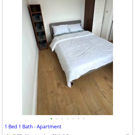
•
•
•
•
•
•
•
1 Bed 1 Bath - Apartment