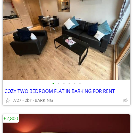
•
•
•
•
•
•
COZY TWO BEDROOM FLAT IN BARKING FOR RENT
7/27
2br
BARKING
£2,800