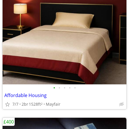
•
•
•
•
•
Affordable Housing
7/7
2br
1528ft
Mayfair
2
£400