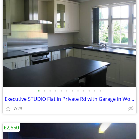
•
•
•
•
•
•
•
•
•
•
•
•
Executive STUDIO Flat in Private Rd with Garage in Woking, Surrey
7/23
£2,550