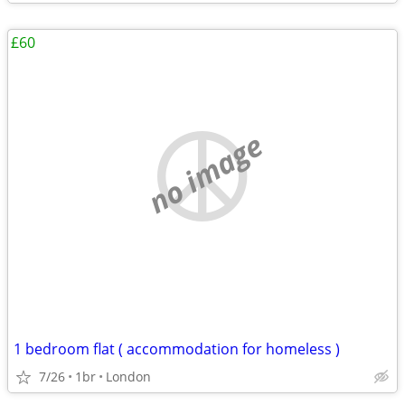
£60
no image
1 bedroom flat ( accommodation for homeless )
7/26
1br
London