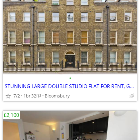
•
STUNNING LARGE DOUBLE STUDIO FLAT FOR RENT, Gower Street, WC1
7/2
1br
32ft
Bloomsbury
2
£2,100