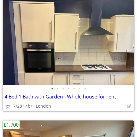
•
•
•
•
•
•
•
4 Bed 1 Bath with Garden - Whole house for rent
7/28
4br
London
£1,700