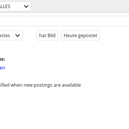
ALLES
stes
hat Bild
Heute gepostet
es:
hen
ified when new postings are available