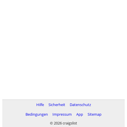
Hilfe
Sicherheit
Datenschutz
Bedingungen
Impressum
App
Sitemap
© 2026 craigslist