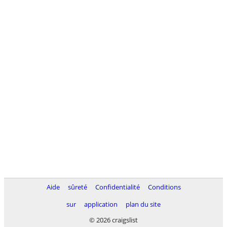
Aide
sûreté
Confidentialité
Conditions
sur
application
plan du site
© 2026 craigslist