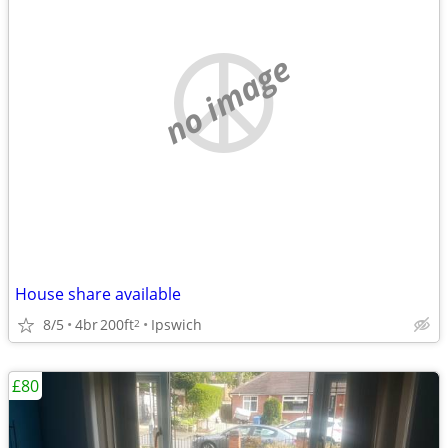
no image
House share available
8/5
4br
200ft
Ipswich
2
£80