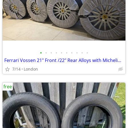
•
•
•
•
•
•
•
•
•
•
Ferrari Vossen 21" Front /22" Rear Alloys with Michelin Pilot Sport 4
7/14
London
free